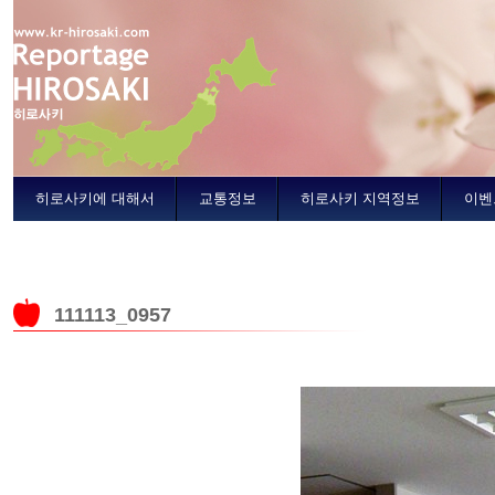
히로사키에 대해서
교통정보
히로사키 지역정보
이벤
111113_0957
타이세 초등학교 바자회의 기사에 되돌아갑니다