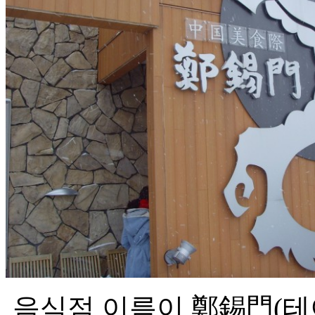
음식점 이름이 鄭錫門(테이